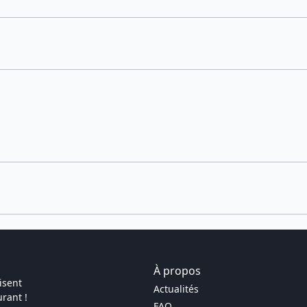
À propos
isent
Actualités
rant !
FAQ