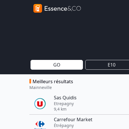
GO
E10
Meilleurs résultats
Mainneville
Sas Quidis
Etrepagny
9,4 km
Carrefour Market
Étrépagny