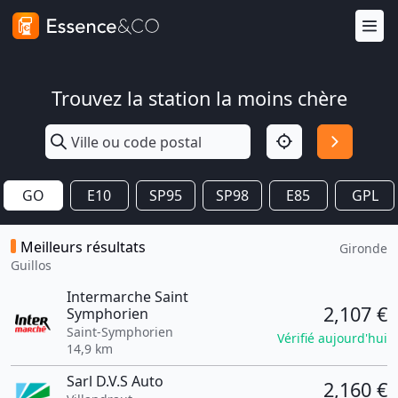
Trouvez la station la moins chère
GO
E10
SP95
SP98
E85
GPL
Meilleurs résultats
Gironde
Guillos
Intermarche Saint
2,107 €
Symphorien
Saint-Symphorien
Vérifié aujourd'hui
14,9 km
Sarl D.V.S Auto
2,160 €