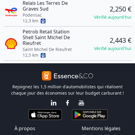
Relais Les Terres De
2,250 €
Graves Sud
Podensac
Vérifié aujourd'hui
12,3 km
Petrob Retail Station
Shell Saint Michel De
2,443 €
Rieufret
Vérifié aujourd'hui
Saint Michel De Rieufret
12,5 km
Rejoignez les 1,5 million d'automobilistes qui réalisent
chaque jour des économies sur leur budget carburant !
À propos
Mentions légales