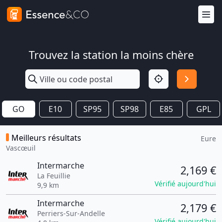
Trouvez la station la moins chère
GO
E10
SP95
SP98
E85
GPL
Meilleurs résultats
Eure
Vascœuil
Intermarche
2,169 €
La Feuillie
Vérifié aujourd'hui
9,9 km
Intermarche
2,179 €
Perriers-Sur-Andelle
Vérifié aujourd'hui