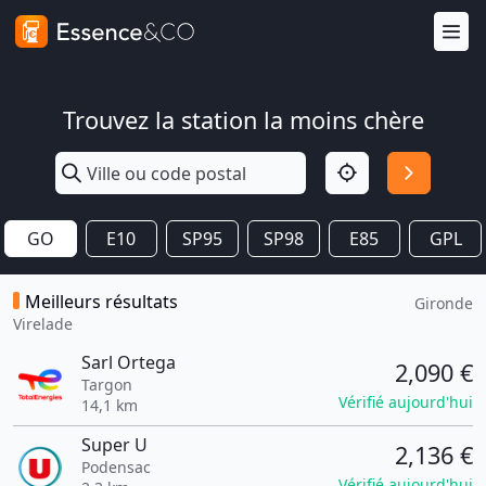
Trouvez la station la moins chère
GO
E10
SP95
SP98
E85
GPL
Meilleurs résultats
Gironde
Virelade
Sarl Ortega
2,090 €
Targon
Vérifié aujourd'hui
14,1 km
Super U
2,136 €
Podensac
Vérifié aujourd'hui