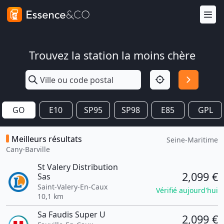
Trouvez la station la moins chère
GO
E10
SP95
SP98
E85
GPL
Meilleurs résultats
Seine-Maritime
Cany-Barville
St Valery Distribution
2,099 €
Sas
Saint-Valery-En-Caux
Vérifié aujourd'hui
10,1 km
Sa Faudis Super U
2,099 €