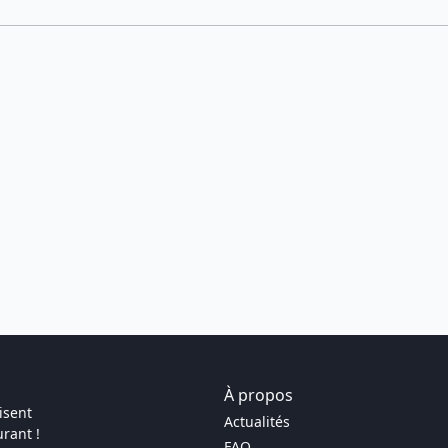
À propos
isent
Actualités
rant !
FAQ