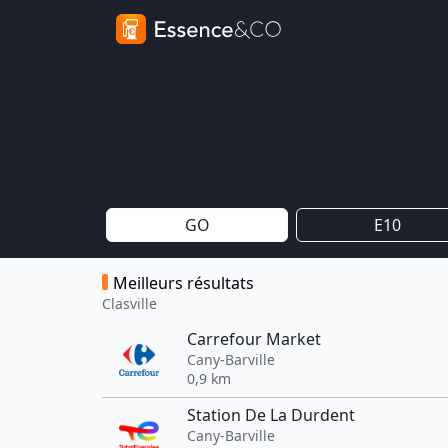
GO
E10
Meilleurs résultats
Clasville
Carrefour Market
Cany-Barville
0,9 km
Station De La Durdent
Cany-Barville