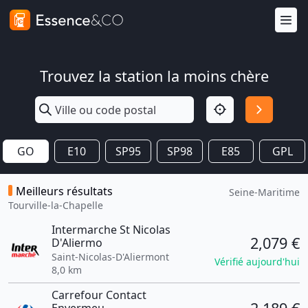
Trouvez la station la moins chère
GO
E10
SP95
SP98
E85
GPL
Meilleurs résultats
Seine-Maritime
Tourville-la-Chapelle
Intermarche St Nicolas
2,079 €
D'Aliermo
Saint-Nicolas-D'Aliermont
Vérifié aujourd'hui
8,0 km
Carrefour Contact