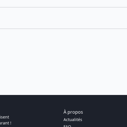
À propos
isent
Actualités
rant !
FAQ