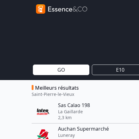
GO
E10
Meilleurs résultats
Saint-Pierre-le-Vieux
Sas Calao 198
La Gaillarde
2,3 km
Auchan Supermarché
Luneray