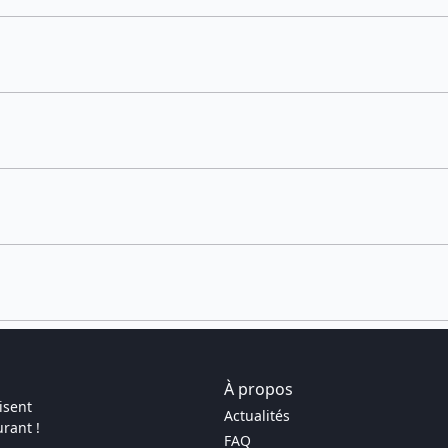
À propos
isent
Actualités
rant !
FAQ