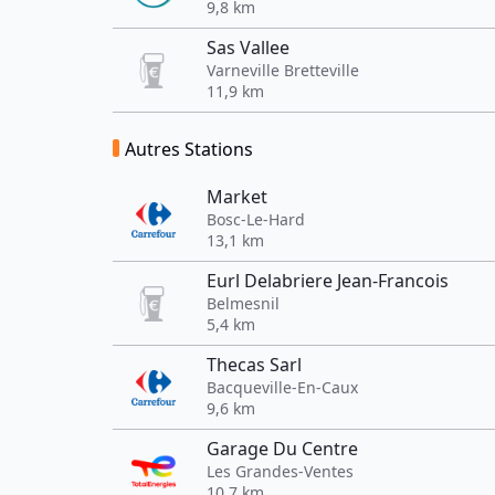
9,8 km
Sas Vallee
Varneville Bretteville
11,9 km
Autres Stations
Market
Bosc-Le-Hard
13,1 km
Eurl Delabriere Jean-Francois
Belmesnil
5,4 km
Thecas Sarl
Bacqueville-En-Caux
9,6 km
Garage Du Centre
Les Grandes-Ventes
10,7 km