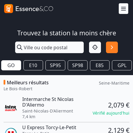
Trouvez la station la moins chère
GO
E10
SP95
SP98
E85
GPL
Meilleurs résultats
Seine-Maritime
Le Bois-Robert
Intermarche St Nicolas
2,079 €
D'Aliermo
Saint-Nicolas-D'Aliermont
Vérifié aujourd'hui
7,4 km
U Express Torcy-Le-Petit
2,129 €