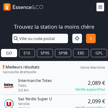
Trouvez la station la moins chère
GO
E10
SP95
SP98
E85
GPL
Meilleurs résultats
Seine-Maritime
Varneville-Bretteville
Intermarche Totes
2,089 €
Totes
Vérifié aujourd'hui
3,6 km
Sas Yerdis Super U
2,099 €
Yerville
Vérifié aujourd'hui