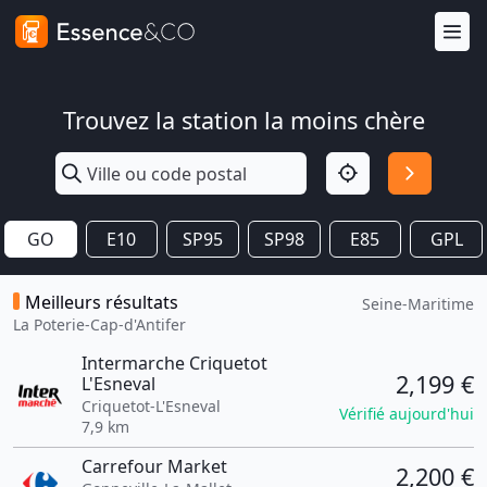
Trouvez la station la moins chère
GO
E10
SP95
SP98
E85
GPL
Meilleurs résultats
Seine-Maritime
La Poterie-Cap-d'Antifer
Intermarche Criquetot
2,199 €
L'Esneval
Criquetot-L'Esneval
Vérifié aujourd'hui
7,9 km
Carrefour Market
2,200 €