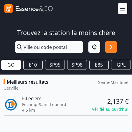
Trouvez la station la moins chère
GO
E10
SP95
SP98
E85
GPL
Meilleurs résultats
Seine-Maritime
Gerville
E.Leclerc
2,137 €
Fecamp-Saint Leonard
Vérifié aujourd'hui
4,5 km