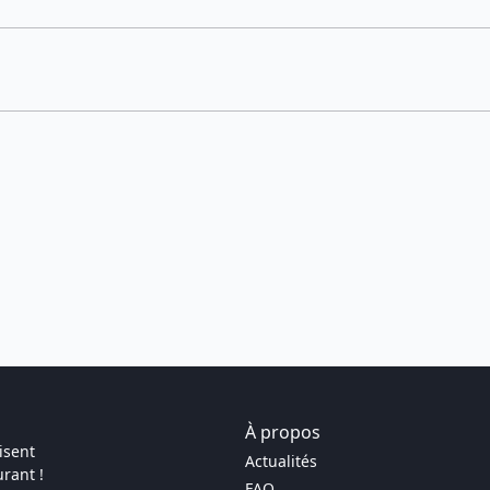
À propos
isent
Actualités
rant !
FAQ