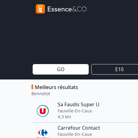
GO
E10
Meilleurs résultats
Bennetot
Sa Faudis Super U
Fauville-En-Caux
4,3 km
Carrefour Contact
Fauville-En-Caux