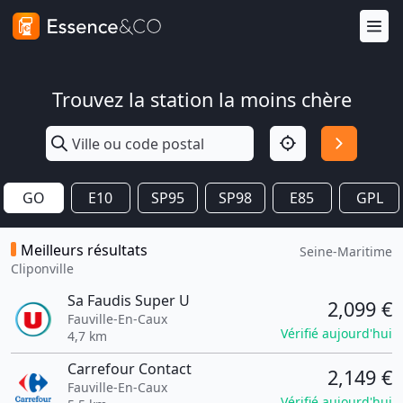
Trouvez la station la moins chère
GO
E10
SP95
SP98
E85
GPL
Meilleurs résultats
Seine-Maritime
Cliponville
Sa Faudis Super U
2,099 €
Fauville-En-Caux
Vérifié aujourd'hui
4,7 km
Carrefour Contact
2,149 €
Fauville-En-Caux
Vérifié aujourd'hui