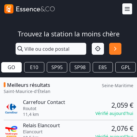
Trouvez la station la moins chère
GO
E10
SP95
SP98
E85
GPL
Meilleurs résultats
Seine-Maritime
Saint-Maurice-d'Ételan
Carrefour Contact
2,059 €
Routot
Vérifié aujourd'hui
11,4 km
Relais Elancourt
2,076 €
Elancourt
Vérifié aujourd'hui