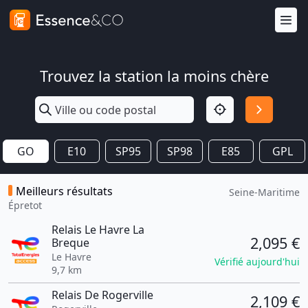
Trouvez la station la moins chère
GO
E10
SP95
SP98
E85
GPL
Meilleurs résultats
Seine-Maritime
Épretot
Relais Le Havre La
2,095 €
Breque
Le Havre
Vérifié aujourd'hui
9,7 km
Relais De Rogerville
2,109 €