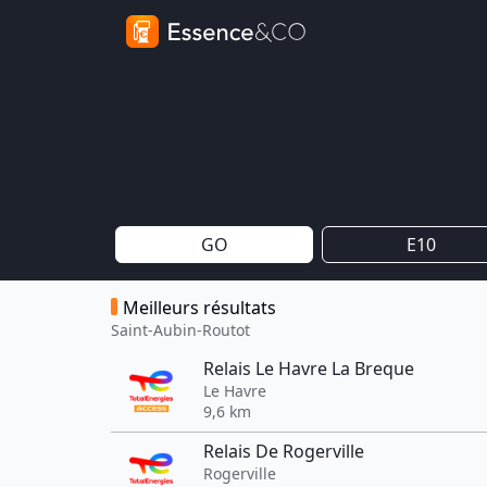
GO
E10
Meilleurs résultats
Saint-Aubin-Routot
Relais Le Havre La Breque
Le Havre
9,6 km
Relais De Rogerville
Rogerville