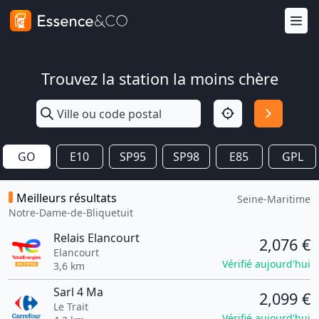
Trouvez la station la moins chère
GO
E10
SP95
SP98
E85
GPL
Meilleurs résultats
Seine-Maritime
Notre-Dame-de-Bliquetuit
Relais Elancourt
2,076 €
Elancourt
Vérifié aujourd'hui
3,6 km
Sarl 4 Ma
2,099 €
Le Trait
Vérifié aujourd'hui