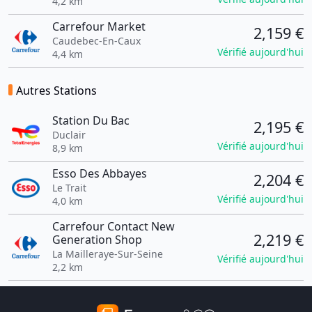
4,2 km
Carrefour Market
2,159 €
Caudebec-En-Caux
Vérifié aujourd'hui
4,4 km
Autres Stations
Station Du Bac
2,195 €
Duclair
Vérifié aujourd'hui
8,9 km
Esso Des Abbayes
2,204 €
Le Trait
Vérifié aujourd'hui
4,0 km
Carrefour Contact New
2,219 €
Generation Shop
La Mailleraye-Sur-Seine
Vérifié aujourd'hui
2,2 km