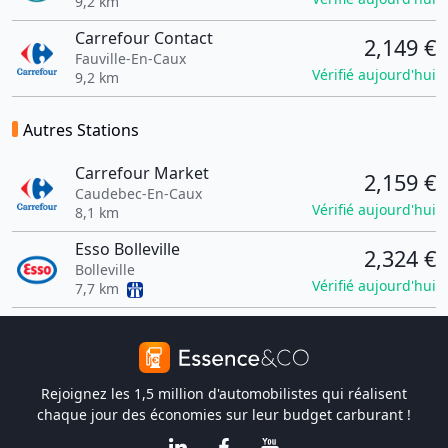
9,2 km
Carrefour Contact
2,149 €
Fauville-En-Caux
Vérifié aujourd'hui
9,2 km
Autres Stations
Carrefour Market
2,159 €
Caudebec-En-Caux
Vérifié aujourd'hui
8,1 km
Esso Bolleville
2,324 €
Bolleville
Vérifié aujourd'hui
7,7 km
Rejoignez les 1,5 million d'automobilistes qui réalisent
chaque jour des économies sur leur budget carburant !