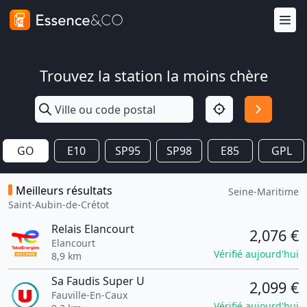
Trouvez la station la moins chère
GO
E10
SP95
SP98
E85
GPL
Meilleurs résultats
Seine-Maritime
Saint-Aubin-de-Crétot
Relais Elancourt
2,076 €
Elancourt
Vérifié aujourd'hui
8,9 km
Sa Faudis Super U
2,099 €
Fauville-En-Caux
Vérifié aujourd'hui