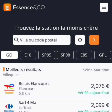
Trouvez la station la moins chère
GO
E10
SP95
SP98
E85
GPL
Meilleurs résultats
Seine-Maritime
Villequier
Relais Elancourt
2,076 €
Elancourt
Vérifié aujourd'hui
5,3 km
Sarl 4 Ma
2,099 €
Le Trait
Vérifié aujourd'hui