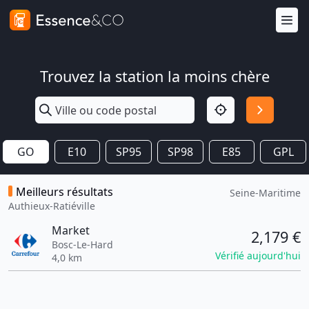
Trouvez la station la moins chère
GO
E10
SP95
SP98
E85
GPL
Meilleurs résultats
Seine-Maritime
Authieux-Ratiéville
Market
2,179 €
Bosc-Le-Hard
Vérifié aujourd'hui
4,0 km