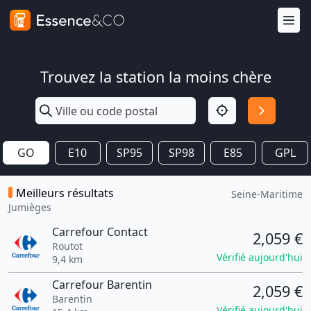
Trouvez la station la moins chère
GO
E10
SP95
SP98
E85
GPL
Meilleurs résultats
Seine-Maritime
Jumièges
Carrefour Contact
2,059 €
Routot
Vérifié aujourd'hui
9,4 km
Carrefour Barentin
2,059 €
Barentin
Vérifié aujourd'hui