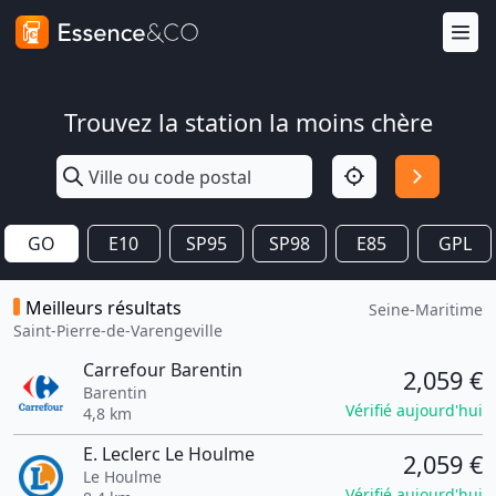
Trouvez la station la moins chère
GO
E10
SP95
SP98
E85
GPL
Meilleurs résultats
Seine-Maritime
Saint-Pierre-de-Varengeville
Carrefour Barentin
2,059 €
Barentin
Vérifié aujourd'hui
4,8 km
E. Leclerc Le Houlme
2,059 €
Le Houlme
Vérifié aujourd'hui