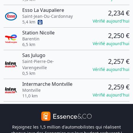
Esso La Vaupaliere
2,234 €
Saint-Jean-Du-Cardonnay
Vérifié aujourd'hui
5,4 km
Station Nicolle
2,250 €
Barentin
Vérifié aujourd'hui
6,5 km
Sas Julugo
2,257 €
Saint-Pierre-De-
Varengeville
Vérifié aujourd'hui
0,5 km
Intermarche Montville
2,259 €
Montville
Vérifié aujourd'hui
11,0 km
Rejoignez les 1,5 million d'automobilistes qui réalisent