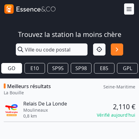
Trouvez la station la moins chère
GO
E10
SP95
SP98
E85
GPL
Meilleurs résultats
Seine-Maritime
La Bouille
Relais De La Londe
2,110 €
Moulineaux
Vérifié aujourd'hui
0,8 km