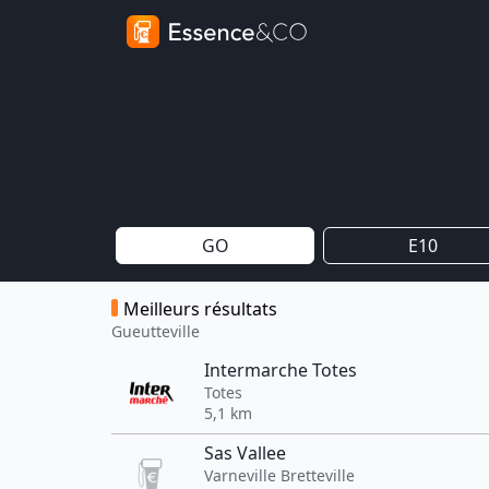
GO
E10
Meilleurs résultats
Gueutteville
Intermarche Totes
Totes
5,1 km
Sas Vallee
Varneville Bretteville