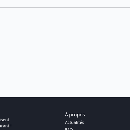
À propos
isent
Actualités
rant !
FAQ