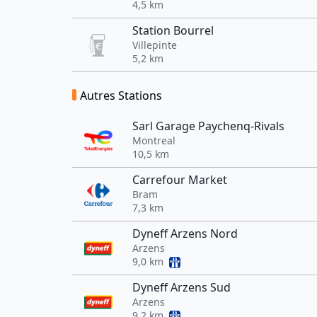
4,5 km
Station Bourrel
Villepinte
5,2 km
Autres Stations
Sarl Garage Paychenq-Rivals
Montreal
10,5 km
Carrefour Market
Bram
7,3 km
Dyneff Arzens Nord
Arzens
9,0 km
Dyneff Arzens Sud
Arzens
9,2 km