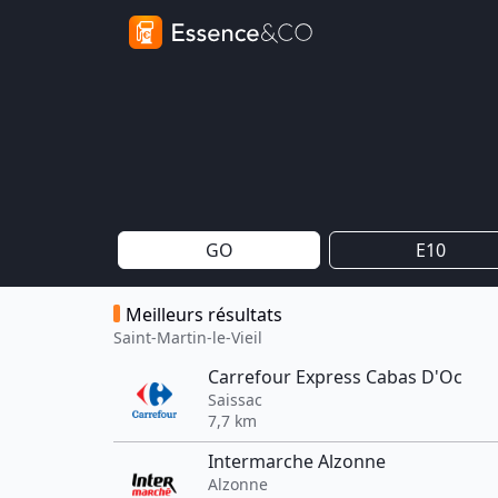
GO
E10
Meilleurs résultats
Saint-Martin-le-Vieil
Carrefour Express Cabas D'Oc
Saissac
7,7 km
Intermarche Alzonne
Alzonne