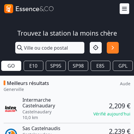
Trouvez la station la moins chère
GO
E10
SP95
SP98
E85
GPL
Meilleurs résultats
Aude
Generville
Intermarche
2,209 €
Castelnaudary
Castelnaudary
Vérifié aujourd'hui
10,0 km
Sas Castelnaudis
2,239 €