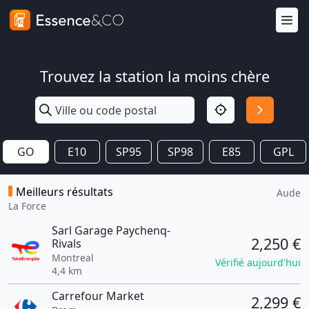
Trouvez la station la moins chère
GO
E10
SP95
SP98
E85
GPL
Meilleurs résultats
Aude
La Force
Sarl Garage Paychenq-
2,250 €
Rivals
Montreal
Vérifié aujourd'hui
4,4 km
Carrefour Market
2,299 €