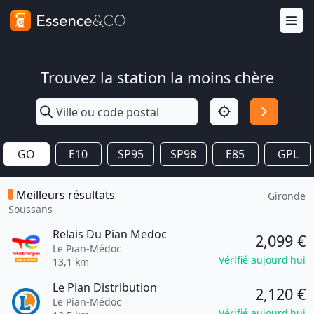
Trouvez la station la moins chère
GO
E10
SP95
SP98
E85
GPL
Meilleurs résultats
Gironde
Soussans
Relais Du Pian Medoc
2,099 €
Le Pian-Médoc
Vérifié aujourd'hui
13,1 km
Le Pian Distribution
2,120 €
Le Pian-Médoc
Vérifié aujourd'hui