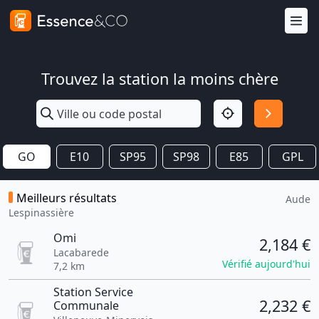
Trouvez la station la moins chère
GO
E10
SP95
SP98
E85
GPL
Meilleurs résultats
Aude
Lespinassière
Omi
2,184 €
Lacabarede
Vérifié aujourd'hui
7,2 km
Station Service
2,232 €
Communale