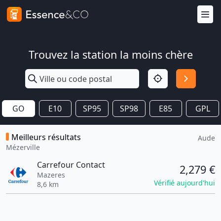
Trouvez la station la moins chère
GO
E10
SP95
SP98
E85
GPL
Meilleurs résultats
Aude
Mézerville
Carrefour Contact
2,279 €
Mazeres
Vérifié aujourd'hui
8,6 km