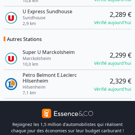
10,8 km
U Express Sundhouse
2,289 €
Sundhouse
Vérifié aujourd'hui
2,9 km
Autres Stations
Super U Marckolsheim
2,299 €
Marckolsheim
Vérifié aujourd'hui
10,0 km
Petro Belmont E.Leclerc
2,329 €
Hilsenheim
Hilsenheim
Vérifié aujourd'hui
7,1 km
Rejoignez les 1,5 million d'automobilistes qui réalisent
chaque jour des économies sur leur budget carburant !