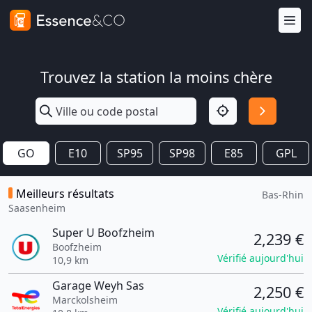
Trouvez la station la moins chère
GO
E10
SP95
SP98
E85
GPL
Meilleurs résultats
Bas-Rhin
Saasenheim
Super U Boofzheim
2,239 €
Boofzheim
Vérifié aujourd'hui
10,9 km
Garage Weyh Sas
2,250 €
Marckolsheim
Vérifié aujourd'hui