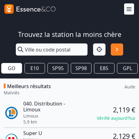
Trouvez la station la moins chère
GO
E10
SP95
SP98
E85
GPL
Meilleurs résultats
Aude
Malviès
040. Distribution -
2,119 €
Limoux
Limoux
Vérifié aujourd'hui
5,9 km
Super U
2,129 €