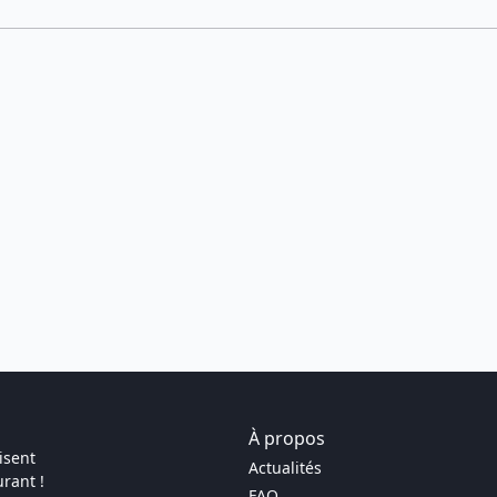
À propos
isent
Actualités
rant !
FAQ