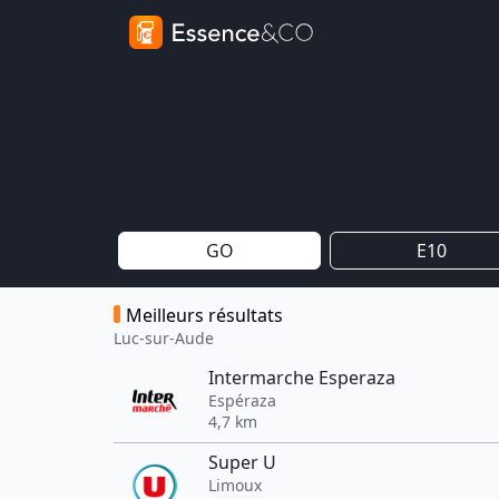
GO
E10
Meilleurs résultats
Luc-sur-Aude
Intermarche Esperaza
Espéraza
4,7 km
Super U
Limoux