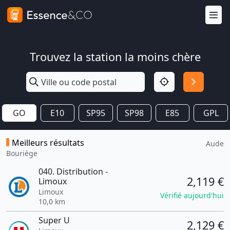
Trouvez la station la moins chère
GO
E10
SP95
SP98
E85
GPL
Meilleurs résultats
Aude
Bouriège
040. Distribution -
2,119 €
Limoux
Limoux
Vérifié aujourd'hui
10,0 km
Super U
2,129 €