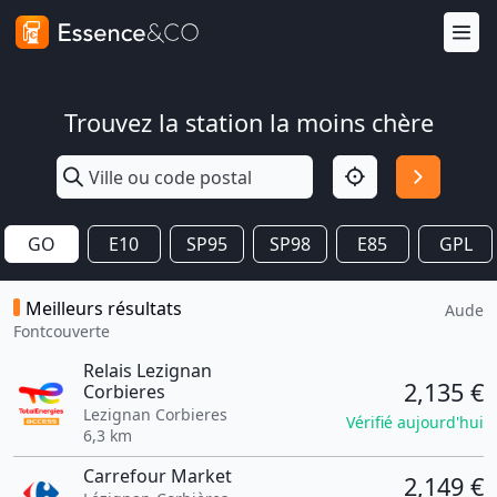
Trouvez la station la moins chère
GO
E10
SP95
SP98
E85
GPL
Meilleurs résultats
Aude
Fontcouverte
Relais Lezignan
2,135 €
Corbieres
Lezignan Corbieres
Vérifié aujourd'hui
6,3 km
Carrefour Market
2,149 €