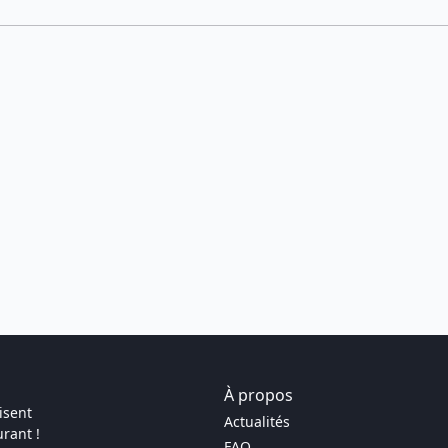
À propos
isent
Actualités
rant !
FAQ