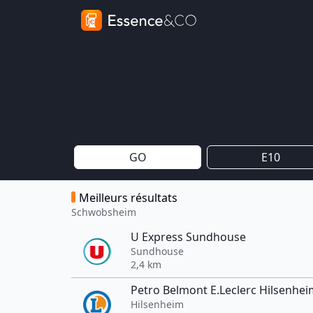
GO
E10
Meilleurs résultats
Schwobsheim
U Express Sundhouse
Sundhouse
2,4 km
Petro Belmont E.Leclerc Hilsenhe
Hilsenheim