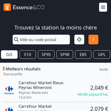
Trouvez la station la moins chère
GO
E10
SP95
SP98
E85
GPL
Meilleurs résultats
Aude
Tourouzelle
Carrefour Market Rieux-
2,049 €
Peyriac Minervois
Peyriac-Minervois
Vérifié aujourd'hui
13,0 km
Carrefour Market
2,079 €