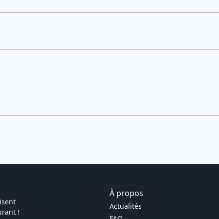
À propos
isent
Actualités
rant !
FAQ