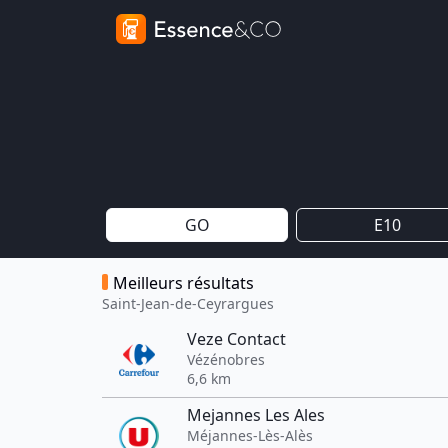
GO
E10
Meilleurs résultats
Saint-Jean-de-Ceyrargues
Veze Contact
Vézénobres
6,6 km
Mejannes Les Ales
Méjannes-Lès-Alès