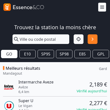
Trouvez la station la moins chère
GO
E10
SP95
SP98
E85
GPL
Meilleurs résultats
Gard
Mandagout
Intermarche Aveze
2,189 €
Avèze
Vérifié aujourd'hui
6,4 km
Super U
2,277 €
Le Vigan
Vérifié aujourd'hui