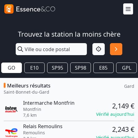
Trouvez la station la moins chère
GO
E10
SP95
SP98
E85
GPL
Meilleurs résultats
Gard
Saint-Bonnet-du-Gard
Intermarche Montfrin
2,149 €
Montfrin
Vérifié aujourd'hui
7,6 km
Relais Remoulins
2,243 €
Remoulins
Vérifié aujourd'hui