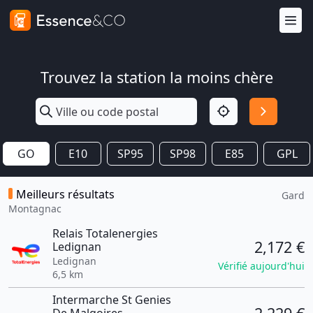
Trouvez la station la moins chère
GO
E10
SP95
SP98
E85
GPL
Meilleurs résultats
Gard
Montagnac
Relais Totalenergies
2,172 €
Ledignan
Ledignan
Vérifié aujourd'hui
6,5 km
Intermarche St Genies