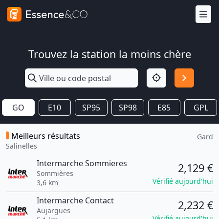
Trouvez la station la moins chère
GO
E10
SP95
SP98
E85
GPL
Meilleurs résultats
Gard
Salinelles
Intermarche Sommieres
2,129 €
Sommières
Vérifié aujourd'hui
3,6 km
Intermarche Contact
2,232 €
Aujargues
Vérifié aujourd'hui