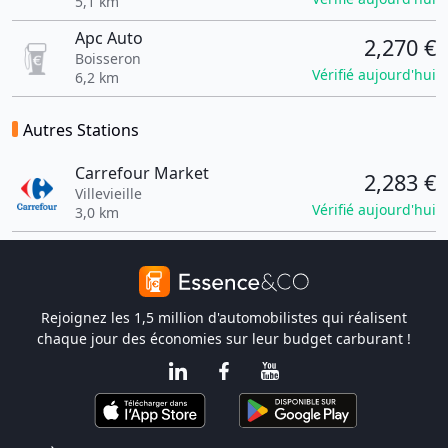
5,1 km
Apc Auto
2,270 €
Boisseron
Vérifié aujourd'hui
6,2 km
Autres Stations
Carrefour Market
2,283 €
Villevieille
Vérifié aujourd'hui
3,0 km
Rejoignez les 1,5 million d'automobilistes qui réalisent
chaque jour des économies sur leur budget carburant !