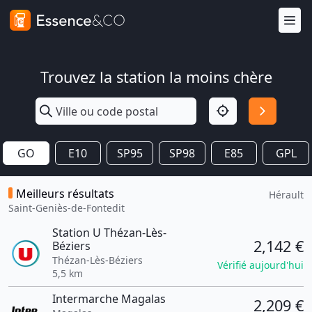
Trouvez la station la moins chère
GO
E10
SP95
SP98
E85
GPL
Meilleurs résultats
Hérault
Saint-Geniès-de-Fontedit
Station U Thézan-Lès-
2,142 €
Béziers
Thézan-Lès-Béziers
Vérifié aujourd'hui
5,5 km
Intermarche Magalas
2,209 €