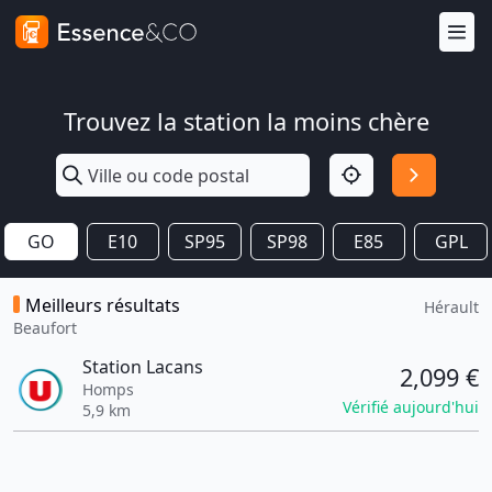
Trouvez la station la moins chère
GO
E10
SP95
SP98
E85
GPL
Meilleurs résultats
Hérault
Beaufort
Station Lacans
2,099 €
Homps
Vérifié aujourd'hui
5,9 km