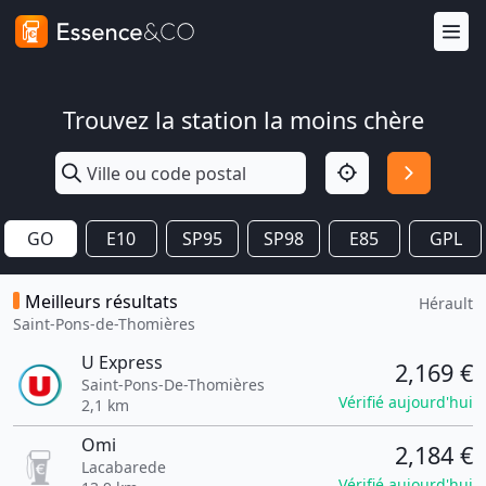
Trouvez la station la moins chère
GO
E10
SP95
SP98
E85
GPL
Meilleurs résultats
Hérault
Saint-Pons-de-Thomières
U Express
2,169 €
Saint-Pons-De-Thomières
Vérifié aujourd'hui
2,1 km
Omi
2,184 €
Lacabarede
Vérifié aujourd'hui