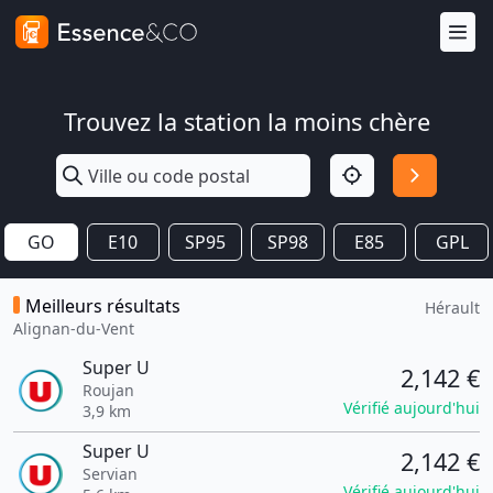
Trouvez la station la moins chère
GO
E10
SP95
SP98
E85
GPL
Meilleurs résultats
Hérault
Alignan-du-Vent
Super U
2,142 €
Roujan
Vérifié aujourd'hui
3,9 km
Super U
2,142 €
Servian
Vérifié aujourd'hui