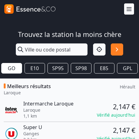
Trouvez la station la moins chère
GO
E10
SP95
SP98
E85
GPL
Meilleurs résultats
Hérault
Laroque
Intermarche Laroque
2,147 €
Laroque
Vérifié aujourd'hui
1,1 km
Super U
2,147 €
Ganges
Vérifié aujourd'hui