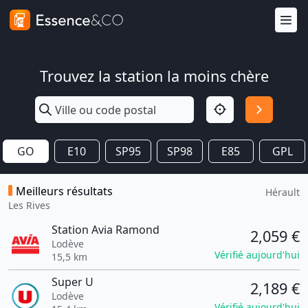
Trouvez la station la moins chère
GO
E10
SP95
SP98
E85
GPL
Meilleurs résultats
Hérault
Les Rives
Station Avia Ramond
2,059 €
Lodève
Vérifié aujourd'hui
15,5 km
Super U
2,189 €
Lodève
Vérifié aujourd'hui